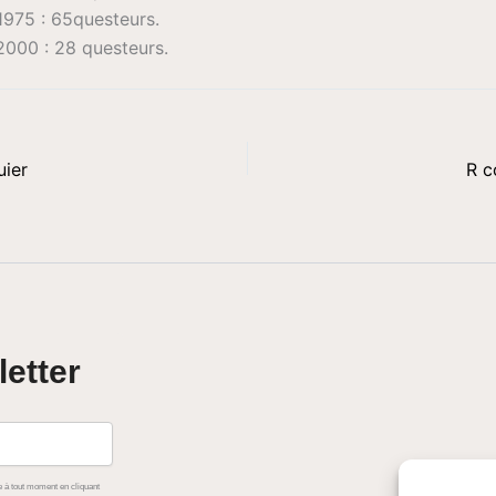
1975 : 65questeurs.
2000 : 28 questeurs.
ier
R 
letter
 à tout moment en cliquant