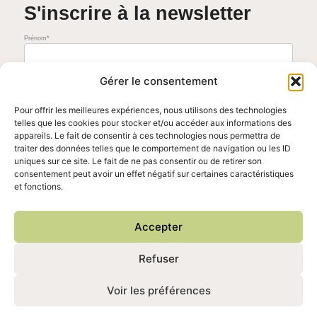
S'inscrire à la newsletter
Prénom*
Adresse mail*
Gérer le consentement
Pour offrir les meilleures expériences, nous utilisons des technologies
telles que les cookies pour stocker et/ou accéder aux informations des
J'accepte de recevoir la newsletter mensuelle. Vous pouvez vous désinscrire à tout moment en cliquant sur le
lien présent dans nos emails.
appareils. Le fait de consentir à ces technologies nous permettra de
Voir les conditions générales
traiter des données telles que le comportement de navigation ou les ID
uniques sur ce site. Le fait de ne pas consentir ou de retirer son
consentement peut avoir un effet négatif sur certaines caractéristiques
et fonctions.
Accepter
Refuser
Copyright © 2026 A nos Racines Perdues | Propulsé par
Thème WordPress Astra
Voir les préférences
Mentions Légales
I
Politique de confidentialité
I
Conditions Générales de Vente