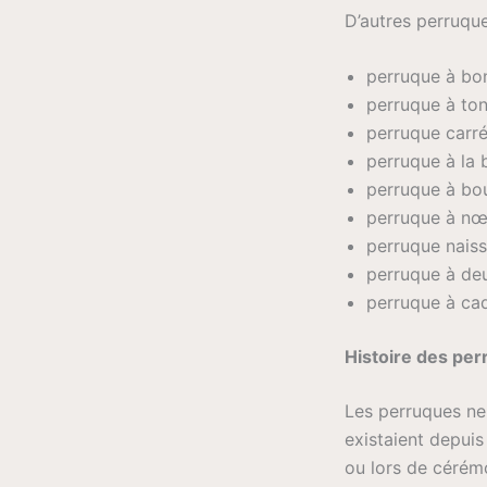
D’autres perruque
perruque à bo
perruque à ton
perruque carré
perruque à la b
perruque à bo
perruque à n
perruque nais
perruque à de
perruque à ca
Histoire des pe
Les perruques ne 
existaient depuis
ou lors de cérém