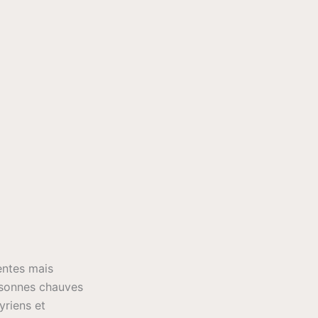
entes mais
ersonnes chauves
yriens et