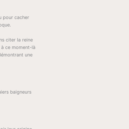
u pour cacher
oque.
s citer la reine
st à ce moment-là
 démontrant une
uiers baigneurs
ir leur origine,