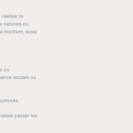
réaliser le
x naturels ou
la monture, aussi
s ou
nance sociale ou
moumoute.
laisse passer les