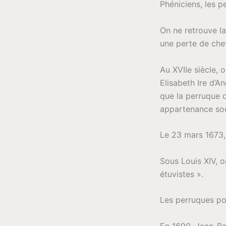
Phéniciens, les p
On ne retrouve l
une perte de che
Au XVIIe siècle, 
Elisabeth Ire d’A
que la perruque 
appartenance soc
Le 23 mars 1673, 
Sous Louis XIV, o
étuvistes ».
Les perruques pou
En 1690, Jean-Bap