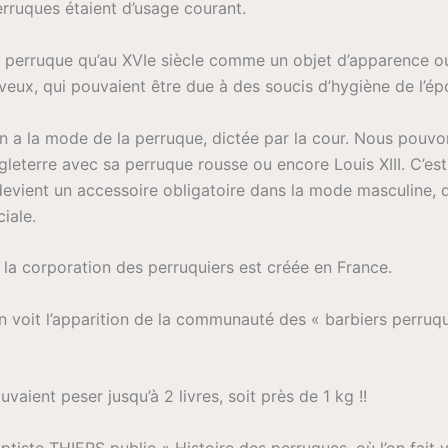
erruques étaient d’usage courant.
a perruque qu’au XVIe siècle comme un objet d’apparence o
veux, qui pouvaient être due à des soucis d’hygiène de l’ép
on a la mode de la perruque, dictée par la cour. Nous pouvon
ngleterre avec sa perruque rousse ou encore Louis XIII. C’e
devient un accessoire obligatoire dans la mode masculine,
iale.
la corporation des perruquiers est créée en France.
n voit l’apparition de la communauté des « barbiers perruq
vaient peser jusqu’à 2 livres, soit près de 1 kg !!
tiste THIERS publie « Histoire des perruques, où l’on fait vo