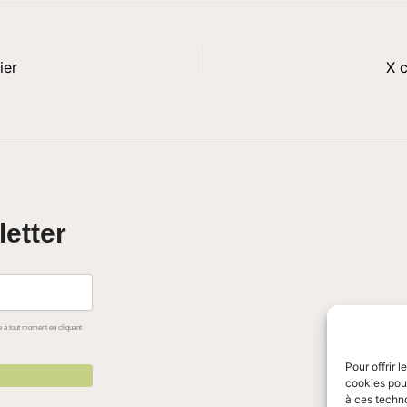
ier
X 
letter
 à tout moment en cliquant
Pour offrir 
cookies pour
à ces techn