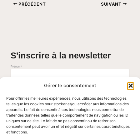
PRÉCÉDENT
SUIVANT
S'inscrire à la newsletter
Prénom*
Adresse mail*
Gérer le consentement
Pour offrir les meilleures expériences, nous utilisons des technologies
telles que les cookies pour stocker et/ou accéder aux informations des
J'accepte de recevoir la newsletter mensuelle. Vous pouvez vous désinscrire à tout moment en cliquant sur le
lien présent dans nos emails.
appareils. Le fait de consentir à ces technologies nous permettra de
Voir les conditions générales
traiter des données telles que le comportement de navigation ou les ID
uniques sur ce site. Le fait de ne pas consentir ou de retirer son
consentement peut avoir un effet négatif sur certaines caractéristiques
et fonctions.