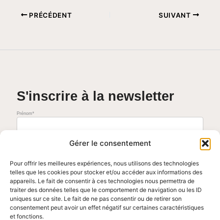
PRÉCÉDENT
SUIVANT
S'inscrire à la newsletter
Prénom*
Adresse mail*
Gérer le consentement
Pour offrir les meilleures expériences, nous utilisons des technologies
telles que les cookies pour stocker et/ou accéder aux informations des
J'accepte de recevoir la newsletter mensuelle. Vous pouvez vous désinscrire à tout moment en cliquant sur le
lien présent dans nos emails.
appareils. Le fait de consentir à ces technologies nous permettra de
Voir les conditions générales
traiter des données telles que le comportement de navigation ou les ID
uniques sur ce site. Le fait de ne pas consentir ou de retirer son
consentement peut avoir un effet négatif sur certaines caractéristiques
et fonctions.