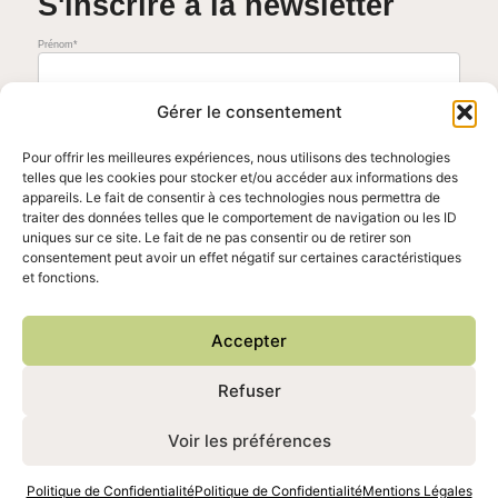
S'inscrire à la newsletter
Prénom*
Adresse mail*
Gérer le consentement
Pour offrir les meilleures expériences, nous utilisons des technologies
telles que les cookies pour stocker et/ou accéder aux informations des
J'accepte de recevoir la newsletter mensuelle. Vous pouvez vous désinscrire à tout moment en cliquant sur le
lien présent dans nos emails.
appareils. Le fait de consentir à ces technologies nous permettra de
Voir les conditions générales
traiter des données telles que le comportement de navigation ou les ID
uniques sur ce site. Le fait de ne pas consentir ou de retirer son
consentement peut avoir un effet négatif sur certaines caractéristiques
et fonctions.
Accepter
Refuser
Copyright © 2026 A nos Racines Perdues | Propulsé par
Thème WordPress Astra
Voir les préférences
Mentions Légales
I
Politique de confidentialité
I
Conditions Générales de Vente
Politique de Confidentialité
Politique de Confidentialité
Mentions Légales